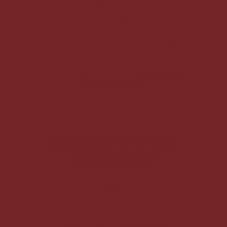
9–13 de septiembre
Una inmersión enfocada
en el estudio y la
práctica de trabajar junto al Cacao y
convertirte en un/a Guardian/a consciente de
esta medicina.
El retiro tendrá lugar en
Amara Valley –
Girona – España
¡INSCRIPCIONES
ABIERTAS!
⬇️⬇️⬇️