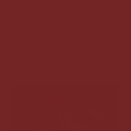
natural y la disciplina espiritual del yoga. Lleva
doce años inmersa en su práctica,
acompañando lo cotidiano con la medicina
del descanso consciente, yoga nidrā.
Apasionada del cacao como maestro de vida,
recorre el mismo camino: de lo subterráneo a
lo material, donde todo acaba sintiéndose y
aflorando en el cuerpo.
¿Cómo nos habla el
Cacao?