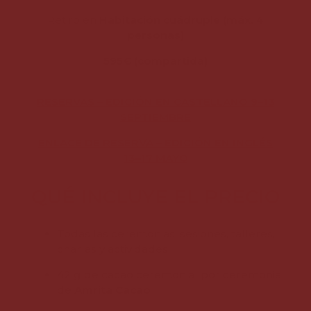
Retiro en
Habitación cuádruple (máx. 4
personas)
595€ (compartida)
RESERVAS – EDICIÓN EN CASTELLANO 9–13
SEPTIEMBRE
ENLACE DE RESERVA – EDICIÓN EN INGLÉS
13–17 MAYO
QUÉ INCLUYE EL PRECIO
Todas las ceremonias, sesiones, talleres,
charlas y actividades
42 g de cacao ceremonial por ceremonia
de
Amrita Cacao