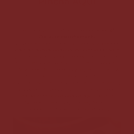
Pincha AQUÍ
Si estás leyendo estas líneas es porque
el
Cacao te está llamando
.
Esta inmersión de 5 días es una oportunidad
para desarrollar una relación profunda con la
planta del Cacao. Es un momento para mirar
hacia dentro, escuchar las voces profundas y
silenciosas de tu corazón y regresar a casa. A
través de círculos, prácticas rituales,
exploraciones, charlas, prácticas, movimiento y
espacios de compartir, nos sumergiremos
lentamente en el mundo mágico de esta
hermosa medicina para desplegar la
verdadera naturaleza de nuestro ser.