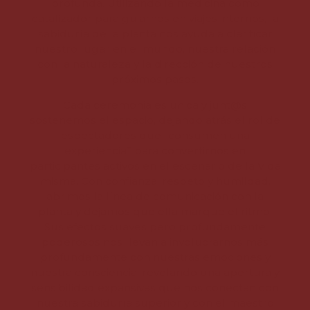
profunda. Utilizando la medicina como
catalizador para guiarnos en viajes internos, la
sabiduría de la planta nos ayuda a clarificar
nuestro lugar en el mundo, nuestra relación
con la naturaleza y la dirección de nuestros
próximos pasos.
Cada ceremonia es única y junt@s
sostenemos el espacio, dejando atrás el rol de
espectadores que “consumen una
experiencia” para convertirnos en
participantes activos en el escenario de la Vida
misma. Con confianza, respeto y humildad,
abrimos la línea de comunicación con la
planta y dejamos que ella marque el ritmo.
Sus efectos suaves pero profundamente
poderosos nos llevan a involucrarnos más
profundamente con nuestras emociones y
nuestra consciencia, revelando una apertura y
sensibilidad expansivas que nos conectan con
nuestra sabiduría superior y con el maestro