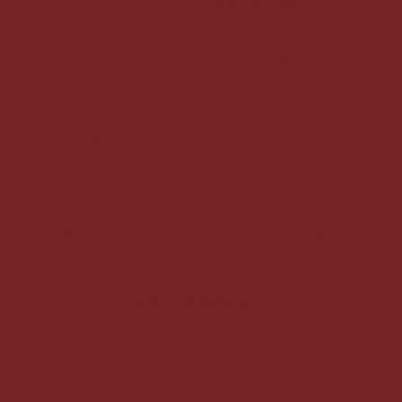
cocina. El equipo de
Amara Kitchen
ofrecerá
deliciosa comida vegana, utilizando
ingredientes locales e incluso cultivados en
nuestro propio huerto, combinando sabores
frescos y mediterráneos con un toque de
cocina del mundo.
La comida será una parte fundamental del
sostén que recibirás para ayudarte a enraizar,
recargar energía y trabajar con la medicina.
NOTA:
Podemos adaptarnos a dietas
especiales. Por favor, indícalo en el formulario
de inscripción y haremos lo posible por
acomodar tus necesidades alimentarias.
RESERVAS
El precio del retiro dependerá de la opción de
alojamiento que elijas. Disponemos de
diferentes opciones.