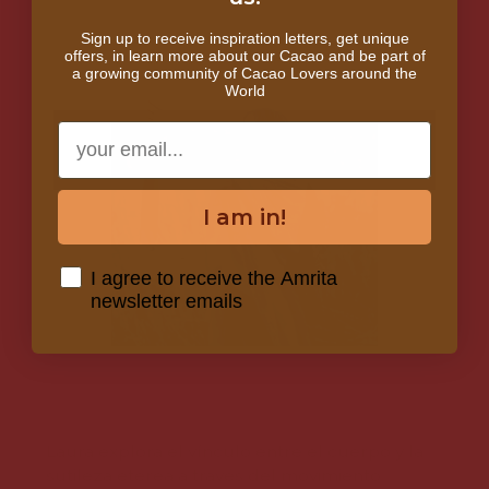
Sign up to receive inspiration letters, get unique
offers, in learn more about our Cacao and be part of
a growing community of Cacao Lovers around the
World
Email
I am in!
Consent
I agree to receive the Amrita
newsletter emails
LAURA PARDELL
Laura explora el vínculo entre el cuerpo y la
sutileza etérea a través del movimiento