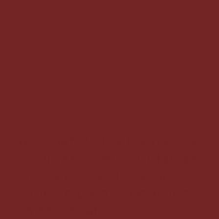
Confiar en el proceso es la clave para recibir
plenamente los mensajes que la planta tiene
para ti.
El Cacao nos guiará y sostendrá en el viaje de
descubrir quiénes somos realmente, nuestro
yo auténtico. Al emprender este camino
junt@s, te comprometes a dejar atrás lo que
ya no te sirve y abrazar un nuevo futuro con
claridad y un sentido de responsabilidad hacia
una sabiduría no racional.
“Cuando los humanos
olvidan cómo cuidar de
los árboles, el Cacao
vuelve para ayudarnos
a recordar.”