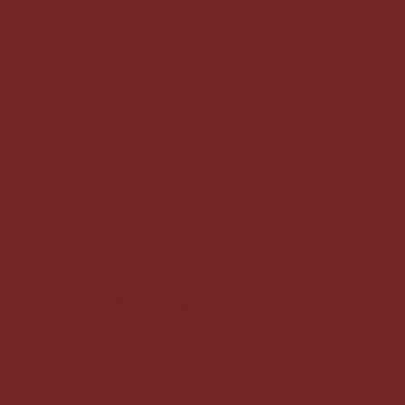
Manual y cuaderno de trabajo
250 g de Amrita Cacao para uso personal
después del retiro
2 comidas vegetarianas/veganas al día +
guía de ayuno (brunch y cena)
Alojamiento compartido o privado con
ropa de cama
Té y fruta durante todo el día
Wifi y uso de las instalaciones: piscina,
shala, sauna y espacios exteriores
NO INCLUIDO
Masajes y servicios extra
Toalla de ducha y toalla exterior