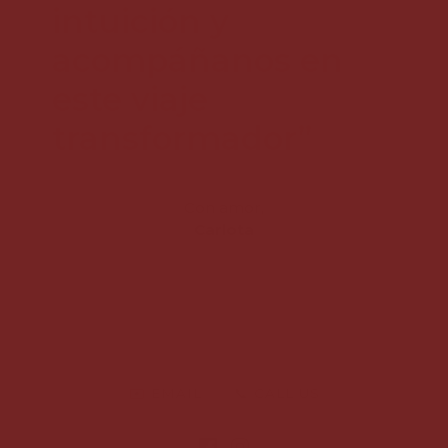
intuición y
acompáñanos en
este viaje
transformador”
Con amor,
Carlota
✉️ EMAIL
📞 CALL US